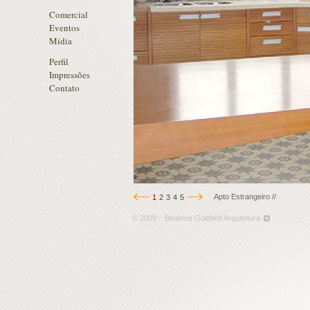
Comercial
Eventos
Mídia
Perfil
Impressões
Contato
Apto Estrangeiro //
1
2
3
4
5
© 2009 :: Beatrice Goldfeld Arquitetura